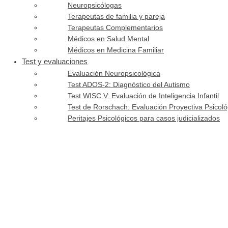
Neuropsicólogas
Terapeutas de familia y pareja
Terapeutas Complementarios
Médicos en Salud Mental
Médicos en Medicina Familiar
Test y evaluaciones
Evaluación Neuropsicológica
Test ADOS-2: Diagnóstico del Autismo
Test WISC V: Evaluación de Inteligencia Infantil
Test de Rorschach: Evaluación Proyectiva Psicoló
Peritajes Psicológicos para casos judicializados