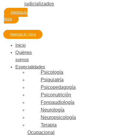
judicializados
Agenda tu
Hora
Agenda tu Hora
Inicio
Quiénes
somos
Especialidades
Psicología
Psiquiatría
Psicopedagogía
Psiconutrición
Fonoaudiología
Neurología
Neuropsicología
Terapia
Ocupacional